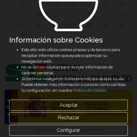
10
11
12
13
14
15
16
17
18
19
20
21
22
23
24
25
26
27
28
29
30
31
Información sobre Cookies
Este sitio web utiliza cookies propias y de terceros para
Agencia autorizada
recopilar información que ayude a optimizar su
navegación web.
No se utilizan cookies para recoger información de
carácter personal.
Si continúa navegando, consideramos que acepta su uso.
Puede obtener más información o conocer cómo cambiar
la configuración, en nuestra
Política de Cookies
.
Aceptar
Rechazar
Configurar
Agencia de Colocación 0100000183